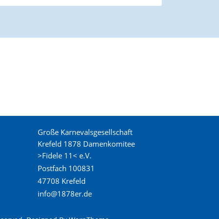
Große Karnevalsgesellschaft
Krefeld 1878 Damenkomitee
>Fidele 11< e.V.
Postfach 100831
47708 Krefeld
info@1878er.de